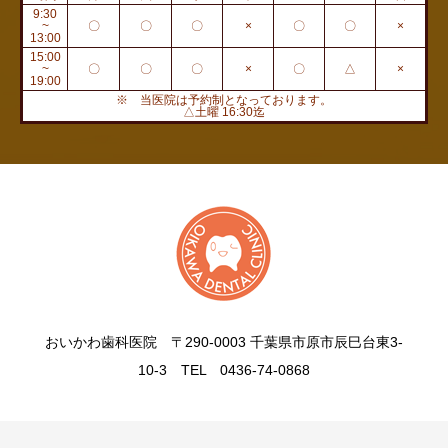
9:30
~
〇
〇
〇
×
〇
〇
×
13:00
15:00
~
〇
〇
〇
×
〇
△
×
19:00
※ 当医院は予約制となっております。
△土曜 16:30迄
おいかわ歯科医院 〒290-0003 千葉県市原市辰巳台東3-
10-3 TEL 0436-74-0868