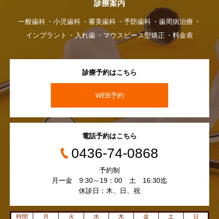
診療案内
一般歯科
小児歯科
審美歯科
予防歯科
歯周病治療
インプラント
入れ歯
マウスピース型矯正
料金表
診療予約はこちら
WEB予約
電話予約はこちら
0436-74-0868
予約制
月ー金 9:30～19：00 土 16:30迄
休診日：木、日、祝
時間
月
火
水
木
金
土
日