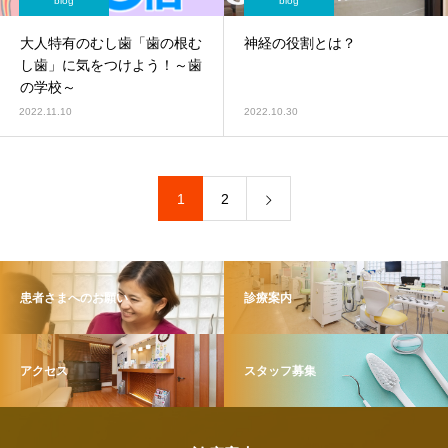
blog
blog
大人特有のむし歯「歯の根む
神経の役割とは？
し歯」に気をつけよう！～歯
の学校～
2022.11.10
2022.10.30
1
2
患者さまへのお願い
診療案内
アクセス
スタッフ募集