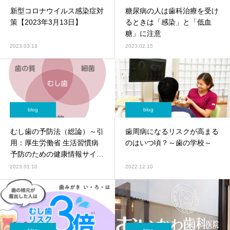
新型コロナウイルス感染症対
糖尿病の人は歯科治療を受け
策【2023年3月13日】
るときは「感染」と「低血
糖」に注意
2023.03.13
2023.02.15
blog
blog
むし歯の予防法（総論）～引
歯周病になるリスクが高まる
用：厚生労働省 生活習慣病
のはいつ頃？～歯の学校～
予防のための健康情報サイト
～
2023.01.10
2022.12.10