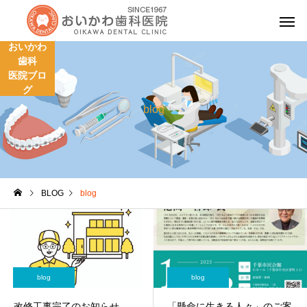
おいかわ
歯科
医院ブロ
グ
blog
一般歯科
小児歯
BLOG
blog
歯周病治療
インプラ
blog
blog
改修工事完了のお知らせ
「懸命に生きる人々」のご案